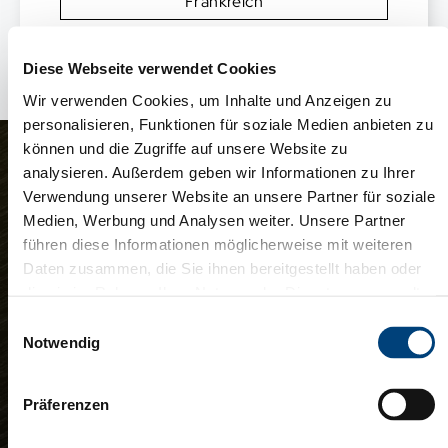
Frankreich
Diese Webseite verwendet Cookies
Wir verwenden Cookies, um Inhalte und Anzeigen zu
personalisieren, Funktionen für soziale Medien anbieten zu
können und die Zugriffe auf unsere Website zu
Sie haben ein Projekt
analysieren. Außerdem geben wir Informationen zu Ihrer
Verwendung unserer Website an unsere Partner für soziale
oder eine Frage?
Medien, Werbung und Analysen weiter. Unsere Partner
führen diese Informationen möglicherweise mit weiteren
Rufen Sie unsere
Daten zusammen, die Sie ihnen bereitgestellt haben oder
die sie im Rahmen Ihrer Nutzung der Dienste gesammelt
Experten unter
Fermer X
haben. Ihre Einwilligung in die Speicherung, Abrufung und
Einwilligungsauswahl
Weiterverarbeitung dieser Daten kann jederzeit mit
Notwendig
+49 (0)681 99 63 164 an
SOUS TITRE
Wirkung für die Zukunft widerrufen werden. Sie können
Ihre Präferenzen jederzeit ändern, indem Sie auf das
titre de la pop-up
oder geben Sie Ihre
Präferenzen
Symbol "Cookie-Einstellungen“ links unten klicken.
Inter has ruinarum
Siehe unsere
Datenschutzerklärung
.
varietates a Nisibi quam