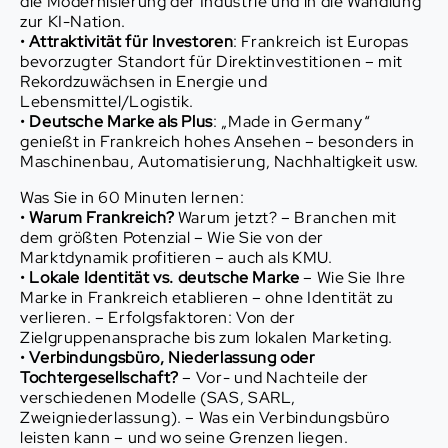
die Modernisierung der Industrie und in die Wandlung
zur KI-Nation.
•
Attraktivität für Investoren
: Frankreich ist Europas
bevorzugter Standort für Direktinvestitionen – mit
Rekordzuwächsen in Energie und
Lebensmittel/Logistik.
•
Deutsche Marke als Plus
: „Made in Germany“
genießt in Frankreich hohes Ansehen – besonders in
Maschinenbau, Automatisierung, Nachhaltigkeit usw.
Was Sie in 60 Minuten lernen:
•
Warum Frankreich?
Warum jetzt? – Branchen mit
dem größten Potenzial – Wie Sie von der
Marktdynamik profitieren – auch als KMU.
•
Lokale Identität vs. deutsche Marke
– Wie Sie Ihre
Marke in Frankreich etablieren – ohne Identität zu
verlieren. – Erfolgsfaktoren: Von der
Zielgruppenansprache bis zum lokalen Marketing.
•
Verbindungsbüro, Niederlassung oder
Tochtergesellschaft?
– Vor- und Nachteile der
verschiedenen Modelle (SAS, SARL,
Zweigniederlassung). – Was ein Verbindungsbüro
leisten kann – und wo seine Grenzen liegen.