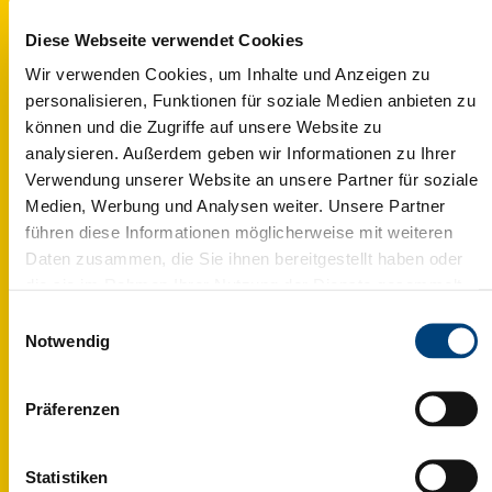
Diese Webseite verwendet Cookies
Wir verwenden Cookies, um Inhalte und Anzeigen zu
personalisieren, Funktionen für soziale Medien anbieten zu
Businessplan und
können und die Zugriffe auf unsere Website zu
Finanzierung Ihres
analysieren. Außerdem geben wir Informationen zu Ihrer
Verwendung unserer Website an unsere Partner für soziale
Projekts
Medien, Werbung und Analysen weiter. Unsere Partner
führen diese Informationen möglicherweise mit weiteren
Die Erstellung eines Export Businessplans ist
Daten zusammen, die Sie ihnen bereitgestellt haben oder
ein grundlegender Schritt jedes
die sie im Rahmen Ihrer Nutzung der Dienste gesammelt
Auslandsprojekts. Er ermöglicht die
Fermer X
Dokumentierung und Bewertung der Etappen
haben. Ihre Einwilligung in die Speicherung, Abrufung und
Einwilligungsauswahl
des Projekts, die Festlegung der Fristen und
Weiterverarbeitung dieser Daten kann jederzeit mit
Notwendig
bildet gegebenenfalls ein solides Instrument
SOUS TITRE
Wirkung für die Zukunft widerrufen werden. Sie können
für die Beantragung von Fördermitteln.
Ihre Präferenzen jederzeit ändern, indem Sie auf das
titre de la pop-up
Präferenzen
Symbol "Cookie-Einstellungen“ links unten klicken.
Inter has ruinarum
Siehe unsere
Datenschutzerklärung
.
varietates a Nisibi quam
Weitere Infos
tuebatur accitus Vrsicinus,
Statistiken
cui nos obsecuturos