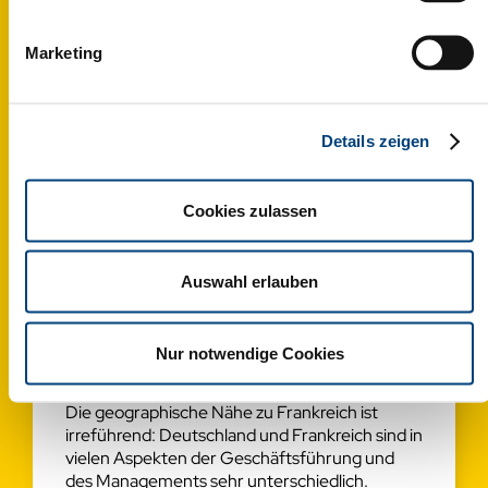
iunxerat imperiale
praeceptum, dispicere litis
exitialis certamina
Marketing
cogebatur abnuens et
reclamans, adulatorum
oblatrantibus turmis,
bellicosus sane milesque
semper et militum ductor
Details zeigen
sed forensibus iurgiis.
Learn more
Cookies zulassen
Auswahl erlauben
Seminare, Workshops
und Schulungen
Nur notwendige Cookies
Die geographische Nähe zu Frankreich ist
irreführend: Deutschland und Frankreich sind in
vielen Aspekten der Geschäftsführung und
des Managements sehr unterschiedlich.