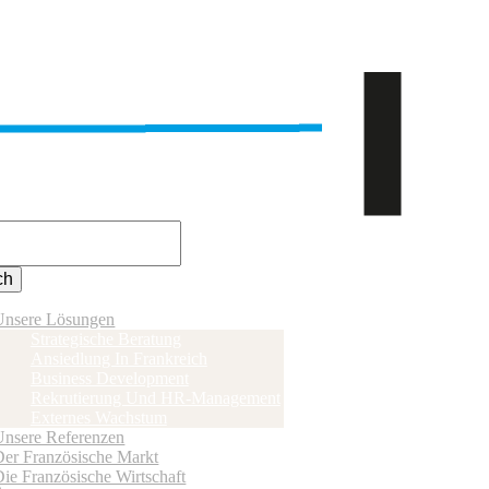
Unsere Lösungen
Strategische Beratung
Ansiedlung In Frankreich
Business Development
Rekrutierung Und HR-Management
Externes Wachstum
Unsere Referenzen
Der Französische Markt
ie Französische Wirtschaft