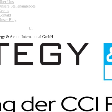
Über Uns
Unsere Stellenangebote
Events
Kontakt
Unser Blog
Li.
egy & Action International GmbH