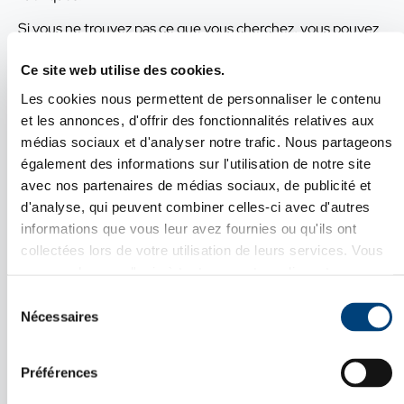
Si vous ne trouvez pas ce que vous cherchez, vous pouvez
revenir à la page d’accueil de notre site :
Page d’accueil
Ce site web utilise des cookies.
Où aller ?
Les cookies nous permettent de personnaliser le contenu
et les annonces, d'offrir des fonctionnalités relatives aux
Conseil et stratégie
médias sociaux et d'analyser notre trafic. Nous partageons
Implantation
également des informations sur l'utilisation de notre site
Développement commercial
Recrutement et gestion RH
avec nos partenaires de médias sociaux, de publicité et
Croissance externe
d'analyse, qui peuvent combiner celles-ci avec d'autres
Nos références et business cases
informations que vous leur avez fournies ou qu'ils ont
Nos offres d’emploi
collectées lors de votre utilisation de leurs services. Vous
À propos de Strategy & Action International
pouvez changer d'avis à tout moment en cliquant sur
Fermer X
l'icône en bas à gauche de chaque page.
Sélection
Voir notre
Politique de confidentialité
.
Nécessaires
du
SOUS TITRE
consentement
Nous signaler un problème
titre de la pop-up
Préférences
N’hésitez pas à nous contacter via le formulaire de contact
Inter has ruinarum