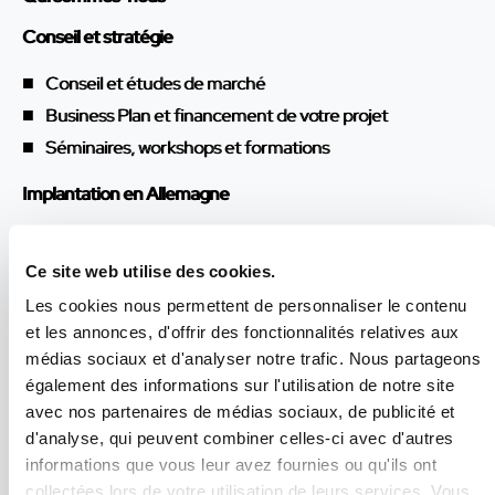
Conseil et stratégie
Conseil et études de marché
Business Plan et financement de votre projet
Séminaires, workshops et formations
Implantation en Allemagne
Centres d’affaires franco-allemands
Création de votre filiale en Allemagne
Ce site web utilise des cookies.
Gestion et comptabilité de votre filiale
Les cookies nous permettent de personnaliser le contenu
et les annonces, d'offrir des fonctionnalités relatives aux
Implantation légère : le bureau de représentation
médias sociaux et d'analyser notre trafic. Nous partageons
Gestion de la relation client
également des informations sur l'utilisation de notre site
avec nos partenaires de médias sociaux, de publicité et
Développement commercial
d'analyse, qui peuvent combiner celles-ci avec d'autres
Force de vente externalisée
informations que vous leur avez fournies ou qu'ils ont
Recherche et animation de partenaires commerciaux
collectées lors de votre utilisation de leurs services. Vous