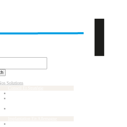
Nos Solutions
Conseil Et Stratégie
Conseil Et Études De Marché
Business Plan Et Financement
De Votre Projet
Séminaires, Workshops Et
Formations
Implantation En Allemagne
Centres D’affaires Franco-