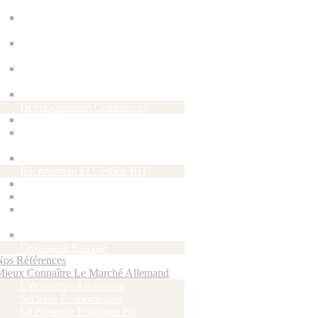
Allemands
Création De Votre Filiale En
Allemagne
Gestion Et Comptabilité De
Votre Filiale
Implantation Légère : Le
Bureau De Représentation
Gestion De La Relation Client
Développement Commercial
Force De Vente Externalisée
Recherche Et Animation De
Partenaires Commerciaux
Marketing Et Communication
Recrutement Et Gestion RH
Recrutement
Gestion Salariale Et Portage
Hébergement, Gestion Et
Coaching De VIE
Offres D’emploi
Croissance Externe
Nos Références
Mieux Connaître Le Marché Allemand
L’économie Allemande
Secteurs Économiques
La Présence Française En