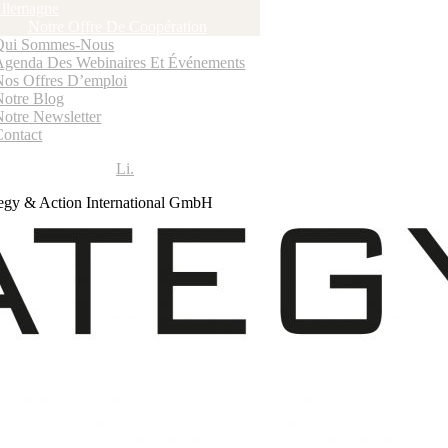
llemagne
Notre Offre De Coopération
Qui Sommes-Nous
Agenda Des Webinaires Et Événements
Nos Offres D’emploi
Notre Blog
Notre Newsletter
Contact
Li.
egy & Action International GmbH