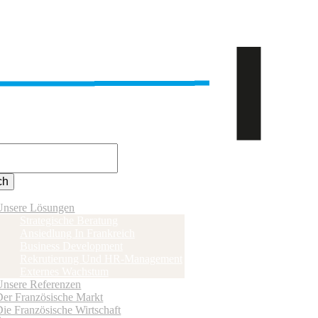
Unsere Lösungen
Strategische Beratung
Ansiedlung In Frankreich
Business Development
Rekrutierung Und HR-Management
Externes Wachstum
Unsere Referenzen
Der Französische Markt
ie Französische Wirtschaft