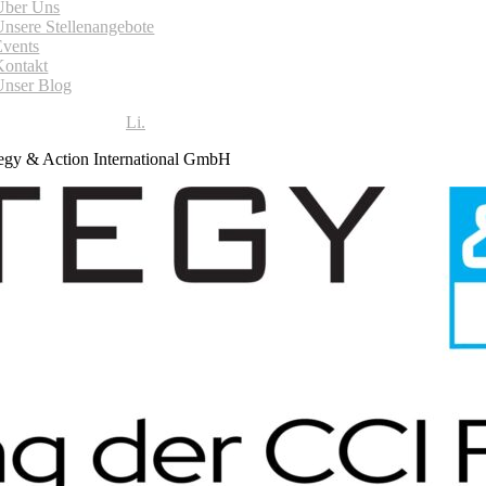
Über Uns
Unsere Stellenangebote
Events
Kontakt
Unser Blog
Li.
egy & Action International GmbH