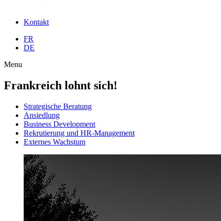
Kontakt
FR
DE
Menu
Frankreich lohnt sich!
Strategische Beratung
Ansiedlung
Business Development
Rekrutierung und HR-Management
Externes Wachstum