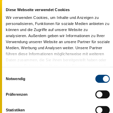
Diese Webseite verwendet Cookies
Wir verwenden Cookies, um Inhalte und Anzeigen zu
personalisieren, Funktionen für soziale Medien anbieten zu
können und die Zugriffe auf unsere Website zu
REKRUTIERUNG UND HR-MANAGEMENT
analysieren. Außerdem geben wir Informationen zu Ihrer
Personalberatung
Verwendung unserer Website an unsere Partner für soziale
Medien, Werbung und Analysen weiter. Unsere Partner
Die Suche nach Talenten in Frankreich,
führen diese Informationen möglicherweise mit weiteren
insbesondere im Vertrieb, ist für ausländische
Daten zusammen, die Sie ihnen bereitgestellt haben oder
Unternehmen besonders schwierig, wenn sie
die sie im Rahmen Ihrer Nutzung der Dienste gesammelt
noch am Anfang Ihrer Entwicklung in diesem
Fermer X
haben. Ihre Einwilligung in die Speicherung, Abrufung und
Einwilligungsauswahl
Markt stehen und auf engagierte und smarte
Weiterverarbeitung dieser Daten kann jederzeit mit
Notwendig
Profile angewiesen sind.
SOUS TITRE
Wirkung für die Zukunft widerrufen werden. Sie können
Ihre Präferenzen jederzeit ändern, indem Sie auf das
titre de la pop-up
Präferenzen
Symbol "Cookie-Einstellungen“ links unten klicken.
Personalberatung
Inter has ruinarum
Siehe unsere
Datenschutzerklärung
.
varietates a Nisibi quam
tuebatur accitus Vrsicinus,
Statistiken
cui nos obsecuturos