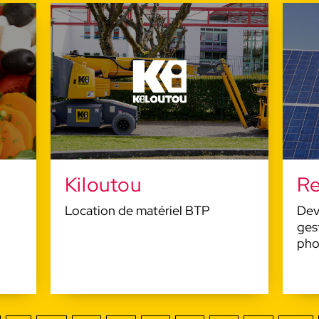
Kiloutou
Re
Location de matériel BTP
Dev
ges
pho