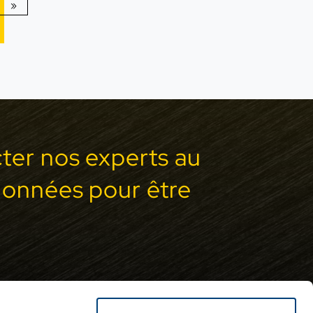
»
ter nos experts au
données pour être