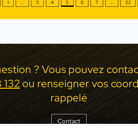
1
…
3
4
5
6
7
…
22
uestion ? Vous pouvez contac
 132
ou renseigner vos coor
rappelé
Contact