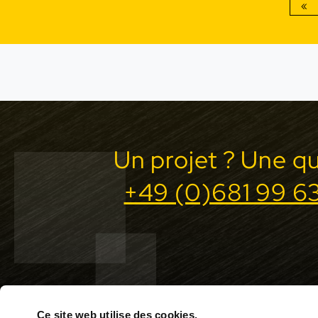
«
Un projet ? Une q
+49 (0)681 99 63
Ce site web utilise des cookies.