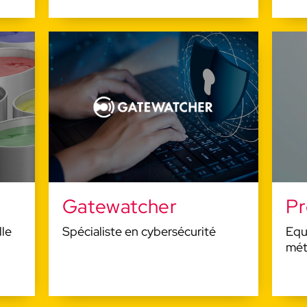
SOUS TITRE
titre de la pop-up
Inter has ruinarum varietates a Nisibi quam tueba
accitus Vrsicinus, cui nos obsecuturos iunxerat im
praeceptum, dispicere litis exitialis certamina co
abnuens et reclamans, adulatorum oblatrantibus 
bellicosus sane milesque semper et militum ducto
forensibus iurgiis.
Learn more
Gatewatcher
Pr
lle
Spécialiste en cybersécurité
Equ
mét