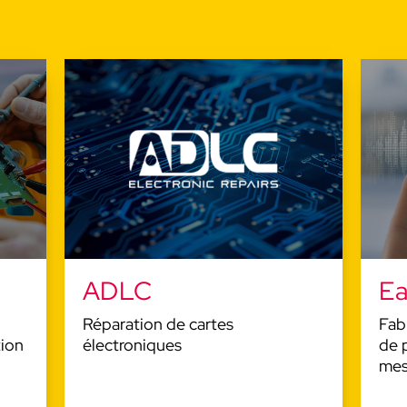
ADLC
E
Réparation de cartes
Fab
tion
électroniques
de 
mes