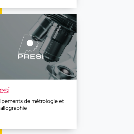
Fermer X
tur
periale
gebatur
turmis,
r sed
esi
ipements de métrologie et
allographie