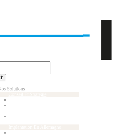
Nos Solutions
Conseil Et Stratégie
Conseil Et Études De Marché
Business Plan Et Financement
De Votre Projet
Séminaires, Workshops Et
Formations
Implantation En Allemagne
Centres D’affaires Franco-