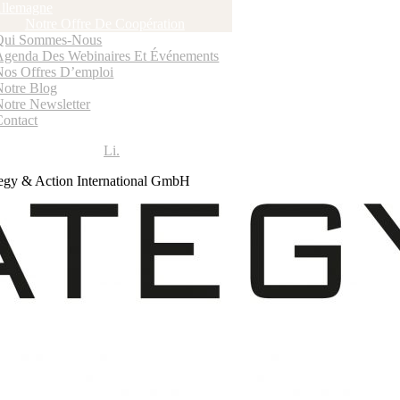
llemagne
Notre Offre De Coopération
Qui Sommes-Nous
Agenda Des Webinaires Et Événements
Nos Offres D’emploi
Notre Blog
Notre Newsletter
Contact
Li.
egy & Action International GmbH