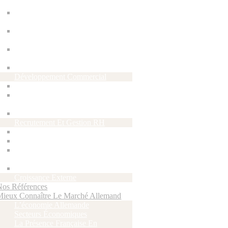
Allemands
Création De Votre Filiale En
Allemagne
Gestion Et Comptabilité De
Votre Filiale
Implantation Légère : Le
Bureau De Représentation
Gestion De La Relation Client
Développement Commercial
Force De Vente Externalisée
Recherche Et Animation De
Partenaires Commerciaux
Marketing Et Communication
Recrutement Et Gestion RH
Recrutement
Gestion Salariale Et Portage
Hébergement, Gestion Et
Coaching De VIE
Offres D’emploi
Croissance Externe
Nos Références
Mieux Connaître Le Marché Allemand
L’économie Allemande
Secteurs Économiques
La Présence Française En